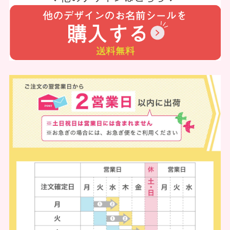
会
お
社
問
概
合
要
せ
お
客
メ
様
ル
へ
マ
の
ガ
お
登
知
録
ら
せ