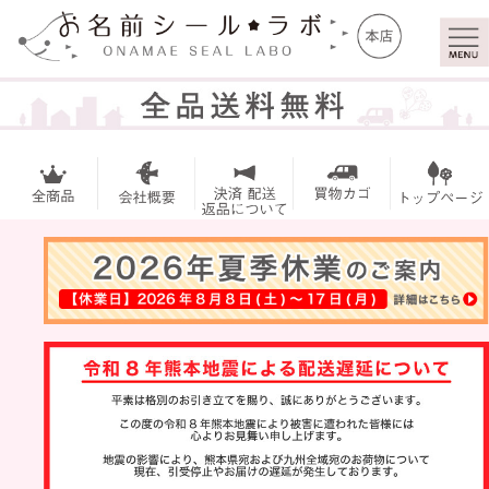
マイ
トッ
ペー
プ
ジ
お名前シ
ール
アイロン
シール