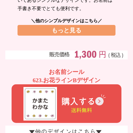
いてあるシンプルなデザインです。お名前は
商品の選
手書き不要でとても便利です。
び方
＼他のシンプルデザインはこちら／
もっと見る
まとめ買
い
お名前シール
お
623.お花ラインBデザイン
支
注
払
文
い
履
に
歴
つ
い
て
納
よ
期・
く
発送
あ
方法
る
につ
質
いて
問