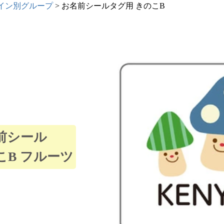
イン別グループ
お名前シールタグ用 きのこB
注文履歴
納期・発
法につい
会社概要
お客様へ
前シール
知らせ
こB フルーツ