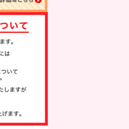
タンプ
ド
び方
い