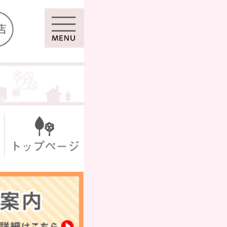
マイページ
ール
シール
セット