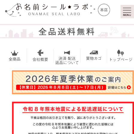
マイ
トッ
ペー
プ
ジ
お名前シー
ル
アイロンシ
ール
お買い得セ