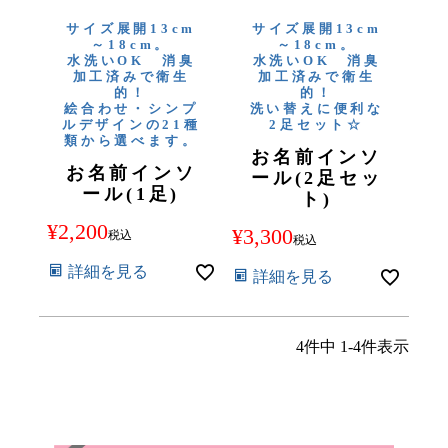
サイズ展開13cm
サイズ展開13cm
～18cm。
～18cm。
水洗いOK 消臭
水洗いOK 消臭
加工済みで衛生
加工済みで衛生
的！
的！
絵合わせ・シンプ
洗い替えに便利な
ルデザインの21種
2足セット☆
類から選べます。
お名前インソ
お名前インソ
ール(2足セッ
ール(1足)
ト)
¥
2,200
¥
3,300
税込
税込
詳細を見る
詳細を見る
4
件中
1
-
4
件表示