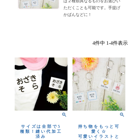
は２種類異なるものをお選びい
ただくことも可能です。手提げ
かばんなどに！
4
件中
1
-
4
件表示
サイズは全部で5
持ち物をもっと可
種類！縫い代加工
愛く☆
済み
可愛いイラストと