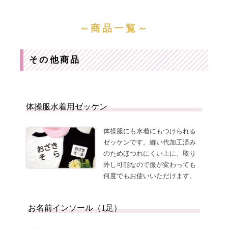
まとめ買い
～商品一覧～
その他商品
お
注
支
文
払
履
い
歴
に
体操服水着用ゼッケン
つ
い
納
よ
て
期・
く
体操服にも水着にもつけられる
発送
あ
ゼッケンです。縫い代加工済み
方法
る
につ
質
のためほつれにくい上に、取り
いて
問
外し可能なので服が変わっても
会
お
社
問
何度でもお使いいただけます。
概
合
要
せ
お
メ
お名前インソール（1足）
客
ル
様
マ
へ
ガ