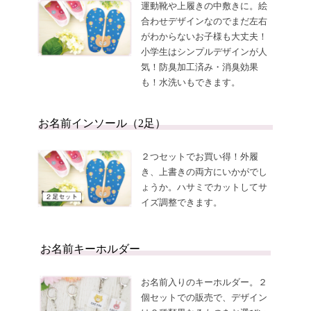
の
登
運動靴や上履きの中敷きに。絵
お
録
知
合わせデザインなのでまだ左右
ら
がわからないお子様も大丈夫！
せ
小学生はシンプルデザインが人
気！防臭加工済み・消臭効果
も！水洗いもできます。
お名前インソール（2足）
２つセットでお買い得！外履
き、上書きの両方にいかがでし
ょうか。ハサミでカットしてサ
イズ調整できます。
お名前キーホルダー
お名前入りのキーホルダー。２
個セットでの販売で、デザイン