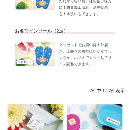
だわからないお子様の強い味方
に！防臭加工済み・消臭効果
も！水洗いもできます。
お名前インソール（2足）
２つセットでお買い得！外履
き、上書きの両方にいかがでし
ょうか。ハサミでカットしてサ
イズ調整できます。
27
件中
1
-
27
件表示