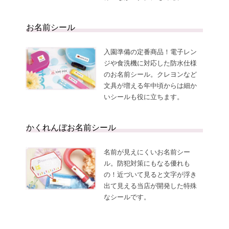
の
登
お
録
知
ら
お名前シール
せ
入園準備の定番商品！電子レン
ジや食洗機に対応した防水仕様
のお名前シール。クレヨンなど
文具が増える年中頃からは細か
いシールも役に立ちます。
かくれんぼお名前シール
名前が見えにくいお名前シー
ル。防犯対策にもなる優れも
の！近づいて見ると文字が浮き
出て見える当店が開発した特殊
なシールです。