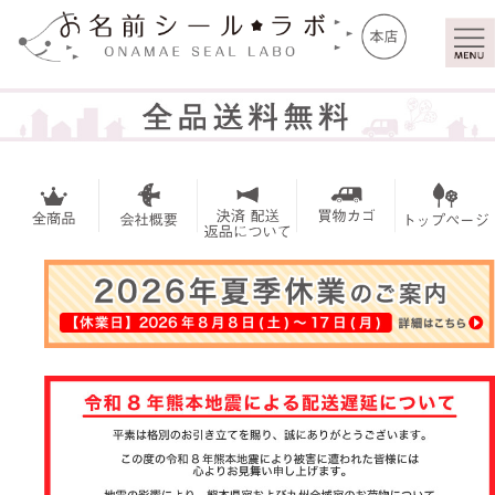
マイ
トッ
ペー
プ
ジ
お名前シー
ル
アイロンシ
ール
お買い得セ