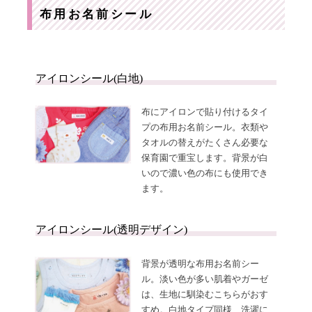
布用お名前シール
アイロンシール(白地)
布にアイロンで貼り付けるタイ
プの布用お名前シール。衣類や
タオルの替えがたくさん必要な
保育園で重宝します。背景が白
いので濃い色の布にも使用でき
ます。
アイロンシール(透明デザイン)
背景が透明な布用お名前シー
ル。淡い色が多い肌着やガーゼ
は、生地に馴染むこちらがおす
すめ。白地タイプ同様、洗濯に