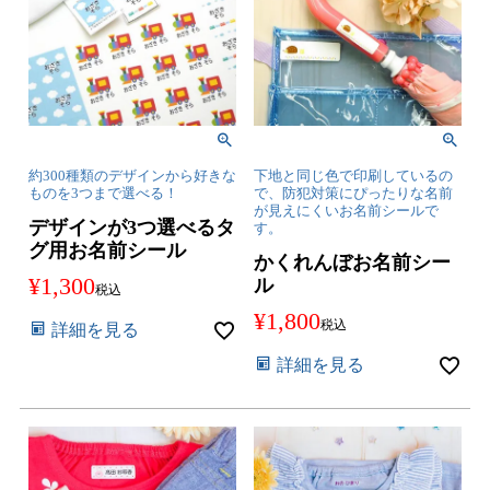
約300種類のデザインから好きな
下地と同じ色で印刷しているの
ものを3つまで選べる！
で、防犯対策にぴったりな名前
が見えにくいお名前シールで
デザインが3つ選べるタ
す。
グ用お名前シール
かくれんぼお名前シー
¥
1,300
ル
税込
¥
1,800
税込
詳細を見る
詳細を見る