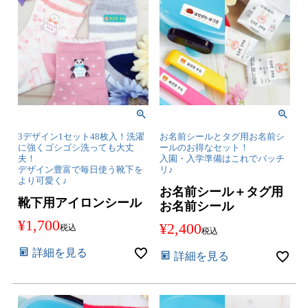
3デザイン1セット48枚入！洗濯
お名前シールとタグ用お名前シ
に強くゴシゴシ洗っても大丈
ールのお得なセット！
夫！
入園・入学準備はこれでバッチ
デザイン豊富で毎日使う靴下を
リ♪
より可愛く♪
お名前シール＋タグ用
靴下用アイロンシール
お名前シール
¥
1,700
¥
2,400
税込
税込
詳細を見る
詳細を見る