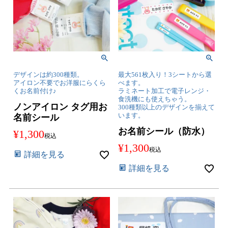
デザインは約300種類。
最大561枚入り！3シートから選
アイロン不要でお洋服にらくら
べます。
くお名前付け♪
ラミネート加工で電子レンジ・
食洗機にも使えちゃう。
ノンアイロン タグ用お
300種類以上のデザインを揃えて
います。
名前シール
お名前シール（防水）
¥
1,300
税込
¥
1,300
税込
詳細を見る
詳細を見る