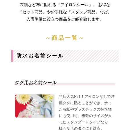
まとめ買い
衣類など布に貼れる『アイロンシール』、 お得な
『セット商品』やお手軽な『スタンプ商品』など、
入園準備に役立つ商品をご紹介致します。
～商品一覧～
お
注
支
文
払
履
防水お名前シール
い
歴
に
つ
い
納
よ
て
期・
く
発送
あ
タグ用お名前シール
方法
る
につ
質
いて
問
会
お
当店人気No1！アイロンなしで洋
社
問
服タグに貼ることができ、余っ
概
合
要
せ
たら紙やプラスチックの持ち物
お
メ
にも使用可。複数のサイズが入
客
ル
様
マ
ったスタンダードタイプなら
へ
ガ
様々な形のタグにも対応。