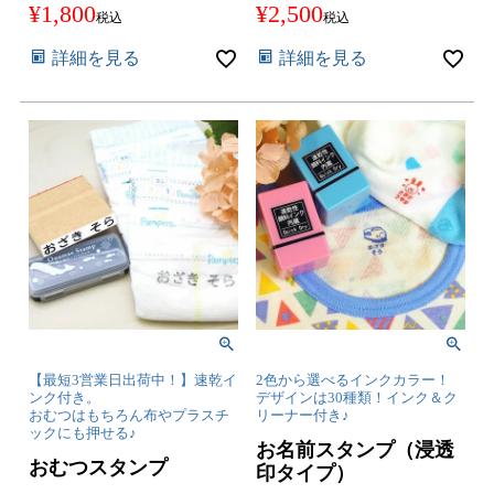
¥
1,800
¥
2,500
税込
税込
詳細を見る
詳細を見る
【最短3営業日出荷中！】速乾イ
2色から選べるインクカラー！
ンク付き。
デザインは30種類！インク＆ク
おむつはもちろん布やプラスチ
リーナー付き♪
ックにも押せる♪
お名前スタンプ（浸透
おむつスタンプ
印タイプ）