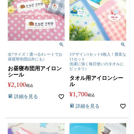
全7サイズ！選べる4シートでお
3デザイン1セット6枚入！豊富な
昼寝用布団以外にも♪
11セット
洗濯に強く毎日使いのタオルに
お昼寝布団用アイロン
ピッタリ♪
シール
タオル用アイロンシー
¥
2,100
ル
税込
¥
1,700
税込
詳細を見る
詳細を見る