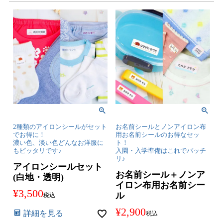
2種類のアイロンシールがセット
お名前シールとノンアイロン布
でお得に！
用お名前シールのお得なセッ
濃い色、淡い色どんなお洋服に
ト！
もピッタリです♪
入園・入学準備はこれでバッチ
リ♪
アイロンシールセット
お名前シール＋ノンア
(白地・透明)
イロン布用お名前シー
¥
3,500
ル
税込
¥
2,900
詳細を見る
税込