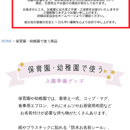
ット
お名前スタ
ンプ
その他
HOME
保育園・幼稚園で使う商品
入園準備グッズ
商品ガイド
保育園や幼稚園では、着替え一式、コップ・マグ、
食事用エプロン、それにオムツやお昼寝用布団など
商品の選び
お名前付けが必要な持ち物がたくさんあります。
方
紙やプラスチックに貼れる『防水お名前シール』、