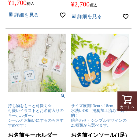
¥
1,700
¥
2,700
税込
税込
詳細を見る
詳細を見る
持ち物をもっと可愛く☆
サイズ展開13cm～18cm。
カートへ
可愛いイラストとお名前入りの
水洗いOK 消臭加工済みで衛生
キーホルダー♪
的！
シールとお揃いにするのもおす
絵合わせ・シンプルデザインの
すめです！
21種類から選べます。
お名前キーホルダー
お名前インソール(1足)