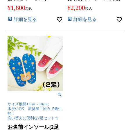
¥
1,600
¥
2,200
税込
税込
詳細を見る
詳細を見る
サイズ展開13cm～18cm。
水洗いOK 消臭加工済みで衛生
的！
洗い替えに便利な2足セット☆
お名前インソール(2足