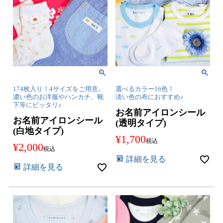
174枚入り！4サイズをご用意。
選べるカラー16色！
濃い色のお洋服やハンカチ、靴
淡い色の布におすすめ♪
下等にピッタリ♪
お名前アイロンシール
お名前アイロンシール
(透明タイプ)
(白地タイプ)
¥
1,700
税込
¥
2,000
税込
詳細を見る
詳細を見る