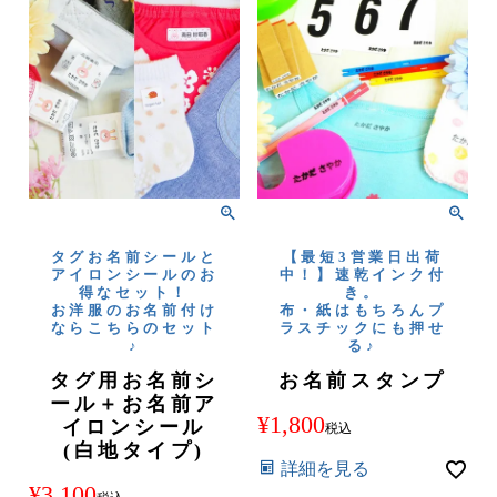
タグお名前シールと
【最短3営業日出荷
アイロンシールのお
中！】速乾インク付
得なセット！
き。
お洋服のお名前付け
布・紙はもちろんプ
ならこちらのセット
ラスチックにも押せ
♪
る♪
タグ用お名前シ
お名前スタンプ
ール＋お名前ア
¥
1,800
イロンシール
税込
(白地タイプ)
詳細を見る
¥
3,100