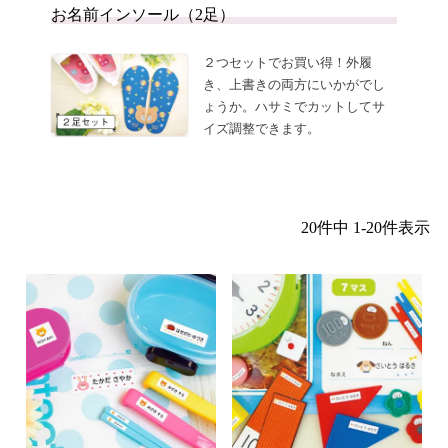
お名前インソール（2足）
２つセットでお買い得！外履
き、上書きの両方にいかがでし
ょうか。ハサミでカットしてサ
イズ調整できます。
20
件中
1
-
20
件表示