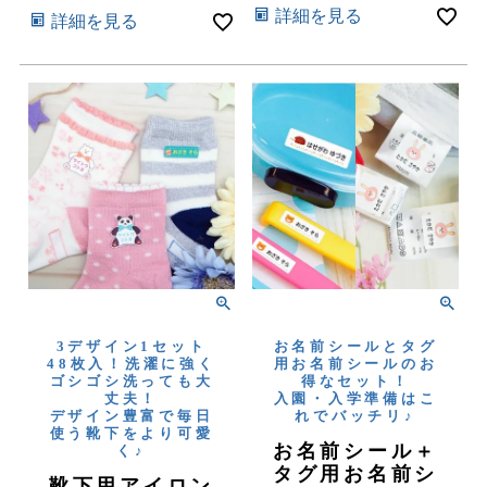
詳細を見る
詳細を見る
3デザイン1セット
お名前シールとタグ
48枚入！洗濯に強く
用お名前シールのお
ゴシゴシ洗っても大
得なセット！
丈夫！
入園・入学準備はこ
デザイン豊富で毎日
れでバッチリ♪
使う靴下をより可愛
お名前シール＋
く♪
タグ用お名前シ
靴下用アイロン