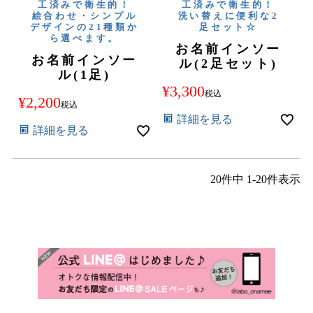
工済みで衛生的！
工済みで衛生的！
絵合わせ・シンプル
洗い替えに便利な2
デザインの21種類か
足セット☆
ら選べます。
お名前インソー
お名前インソー
ル(2足セット)
ル(1足)
¥
3,300
税込
¥
2,200
税込
詳細を見る
詳細を見る
20
件中
1
-
20
件表示