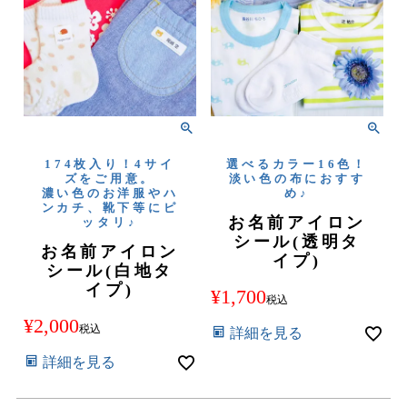
174枚入り！4サイ
選べるカラー16色！
ズをご用意。
淡い色の布におすす
濃い色のお洋服やハ
め♪
ンカチ、靴下等にピ
お名前アイロン
ッタリ♪
シール(透明タ
お名前アイロン
イプ)
シール(白地タ
イプ)
¥
1,700
税込
¥
2,000
税込
詳細を見る
詳細を見る