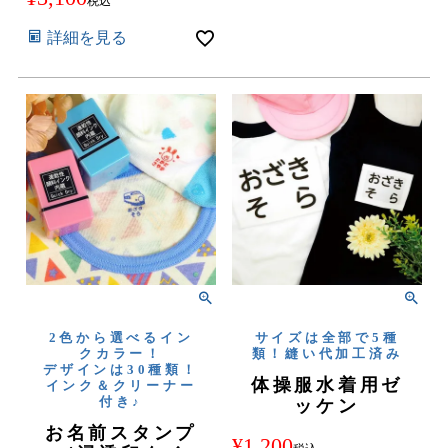
税込
詳細を見る
2色から選べるイン
サイズは全部で5種
クカラー！
類！縫い代加工済み
デザインは30種類！
体操服水着用ゼ
インク＆クリーナー
付き♪
ッケン
お名前スタンプ
¥
1,200