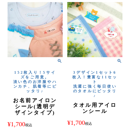
152枚入り！5サイ
3デザイン1セット6
ズをご用意。
枚入！豊富な11セッ
淡い色のお洋服やハ
ト
ンカチ、肌着等にピ
洗濯に強く毎日使い
ッタリ♪
のタオルにピッタリ
♪
お名前アイロン
タオル用アイロ
シール(透明デ
ンシール
ザインタイプ)
¥
1,700
¥
1,700
税込
税込