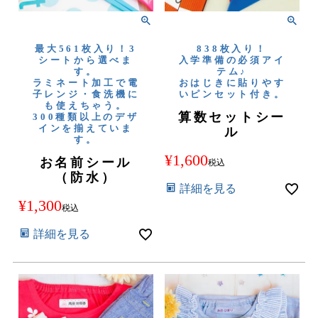
最大561枚入り！3
838枚入り！
シートから選べま
入学準備の必須アイ
す。
テム♪
ラミネート加工で電
おはじきに貼りやす
子レンジ・食洗機に
いピンセット付き。
も使えちゃう。
算数セットシー
300種類以上のデザ
インを揃えていま
ル
す。
¥
1,600
お名前シール
税込
（防水）
詳細を見る
¥
1,300
税込
詳細を見る