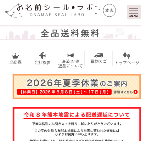
マイ
トッ
ペー
プ
ジ
お名前シー
ル
アイロンシ
ール
お買い得セ