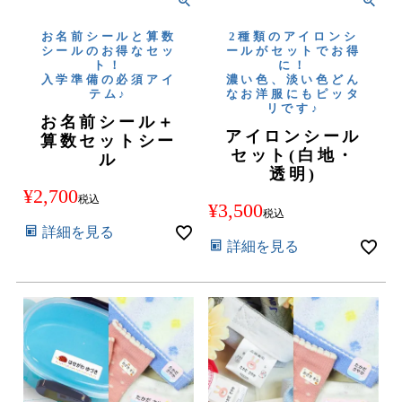
お名前シールと算数
2種類のアイロンシ
シールのお得なセッ
ールがセットでお得
ト！
に！
入学準備の必須アイ
濃い色、淡い色どん
テム♪
なお洋服にもピッタ
リです♪
お名前シール＋
アイロンシール
算数セットシー
セット(白地・
ル
透明)
¥
2,700
税込
¥
3,500
税込
詳細を見る
詳細を見る