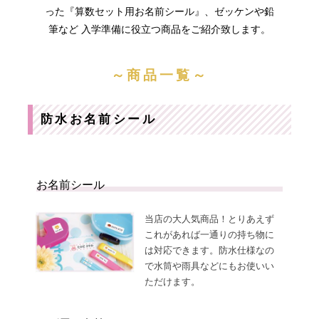
まとめ買い
った『算数セット用お名前シール』、ゼッケンや鉛
筆など 入学準備に役立つ商品をご紹介致します。
～商品一覧～
お
注
防水お名前シール
支
文
払
履
い
歴
に
つ
い
納
よ
て
期・
く
お名前シール
発送
あ
方法
る
につ
質
当店の大人気商品！とりあえず
いて
問
会
お
これがあれば一通りの持ち物に
社
問
は対応できます。防水仕様なの
概
合
要
せ
で水筒や雨具などにもお使いい
お
メ
ただけます。
客
ル
様
マ
へ
ガ