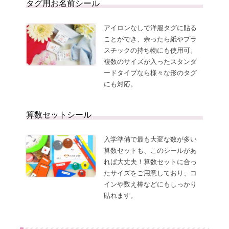
の
登
タグ用お名前シール
お
録
知
ら
アイロンなしで洋服タグに貼る
せ
ことができ、余ったら紙やプラ
スチックの持ち物にも使用可。
複数のサイズが入ったスタンダ
ードタイプなら様々な形のタグ
にも対応。
算数セットシール
入学準備で最も大変な数が多い
算数セットも、このシールがあ
れば大丈夫！算数セットに合っ
たサイズをご用意しており、コ
インや数え棒などにもしっかり
貼れます。