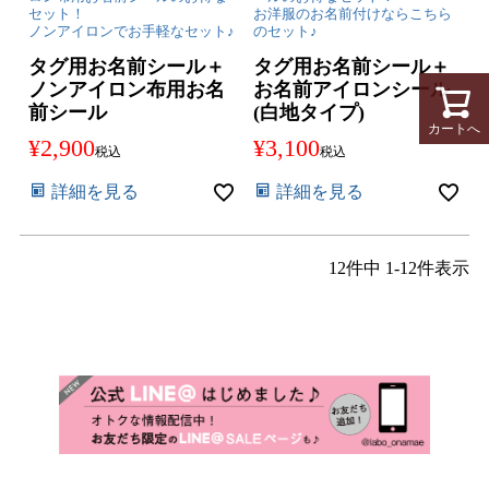
セット！
お洋服のお名前付けならこちら
ノンアイロンでお手軽なセット♪
のセット♪
タグ用お名前シール＋
タグ用お名前シール＋
ノンアイロン布用お名
お名前アイロンシール
前シール
(白地タイプ)
カートへ
¥
2,900
¥
3,100
税込
税込
詳細を見る
詳細を見る
12
件中
1
-
12
件表示