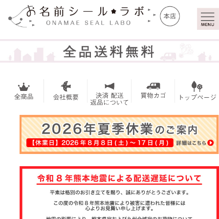
マイ
トッ
ペー
プ
ジ
お名前シー
ル
アイロンシ
ール
お買い得セ