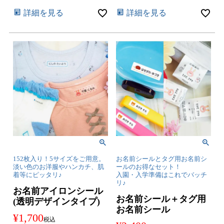
詳細を見る
詳細を見る
152枚入り！5サイズをご用意。
お名前シールとタグ用お名前シ
淡い色のお洋服やハンカチ、肌
ールのお得なセット！
着等にピッタリ♪
入園・入学準備はこれでバッチ
リ♪
お名前アイロンシール
お名前シール＋タグ用
(透明デザインタイプ)
お名前シール
¥
1,700
税込