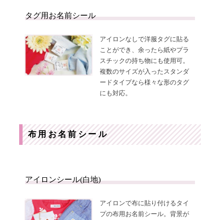
の
登
お
録
知
タグ用お名前シール
ら
せ
アイロンなしで洋服タグに貼る
ことができ、余ったら紙やプラ
スチックの持ち物にも使用可。
複数のサイズが入ったスタンダ
ードタイプなら様々な形のタグ
にも対応。
布用お名前シール
アイロンシール(白地)
アイロンで布に貼り付けるタイ
プの布用お名前シール。背景が