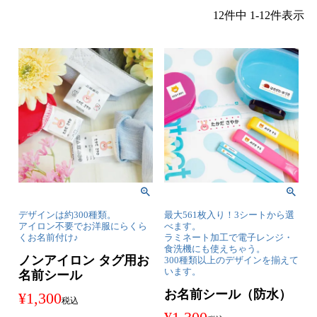
12
件中
1
-
12
件表示
デザインは約300種類。
最大561枚入り！3シートから選
アイロン不要でお洋服にらくら
べます。
くお名前付け♪
ラミネート加工で電子レンジ・
食洗機にも使えちゃう。
ノンアイロン タグ用お
300種類以上のデザインを揃えて
います。
名前シール
お名前シール（防水）
¥
1,300
税込