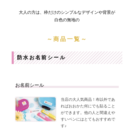
まとめ買い
大人の方は、枠だけのシンプルなデザインや背景が
白色の無地の
～商品一覧～
お
注
支
文
払
履
防水お名前シール
い
歴
に
つ
い
納
よ
て
期・
く
発送
あ
お名前シール
方法
る
につ
質
いて
問
会
お
当店の大人気商品！布以外であ
社
問
ればおおかた何にでも貼ること
概
合
要
せ
ができます。他の人と間違えや
お
メ
すいペンにはとてもおすすめで
客
ル
様
マ
す♪
へ
ガ