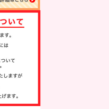
タンプ
ド
び方
い