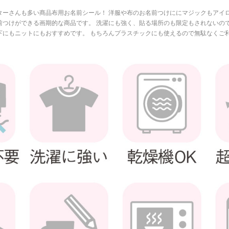
ターさんも多い商品布用お名前シール！ 洋服や布のお名前つけににマジックもアイ
前つけができる画期的な商品です。 洗濯にも強く、貼る場所のも限定もされないの
下にもニットにもおすすめです。 もちろんプラスチックにも使えるので無駄なくご