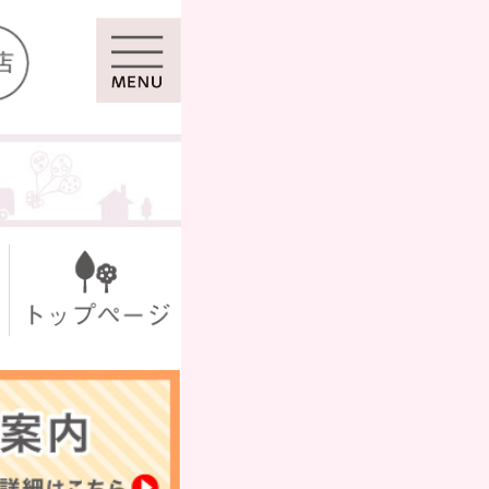
マイページ
ール
シール
セット