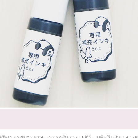
専用のインク2個セットです。インクが薄くなっても補充して繰り返し使えます。2