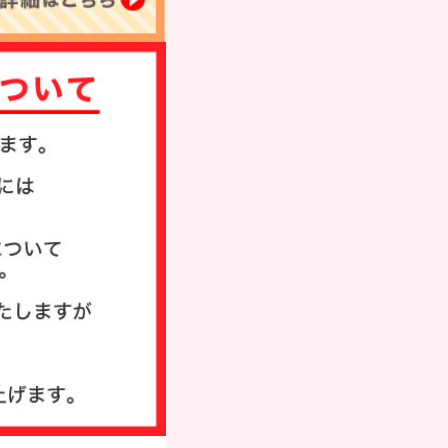
タンプ
ド
び方
い