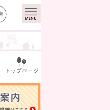
マイページ
ール
シール
セット