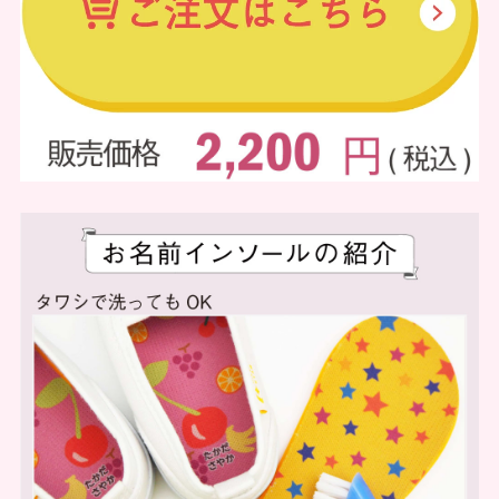
の
登
お
録
知
ら
せ