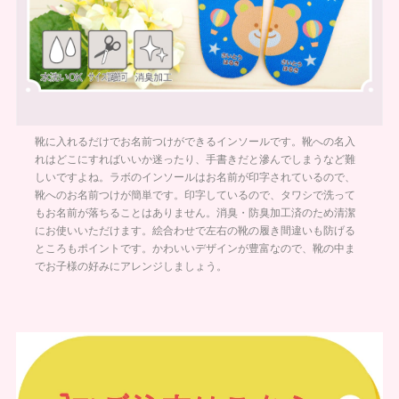
まとめ買い
お
靴に入れるだけでお名前つけができるインソールです。靴への名入
注
支
文
れはどこにすればいいか迷ったり、手書きだと滲んでしまうなど難
払
履
い
しいですよね。ラボのインソールはお名前が印字されているので、
歴
に
靴へのお名前つけが簡単です。印字しているので、タワシで洗って
つ
い
もお名前が落ちることはありません。消臭・防臭加工済のため清潔
納
よ
て
期・
く
にお使いいただけます。絵合わせで左右の靴の履き間違いも防げる
発送
あ
ところもポイントです。かわいいデザインが豊富なので、靴の中ま
方法
る
でお子様の好みにアレンジしましょう。
につ
質
いて
問
会
お
社
問
概
合
要
せ
お
メ
客
ル
様
マ
へ
ガ