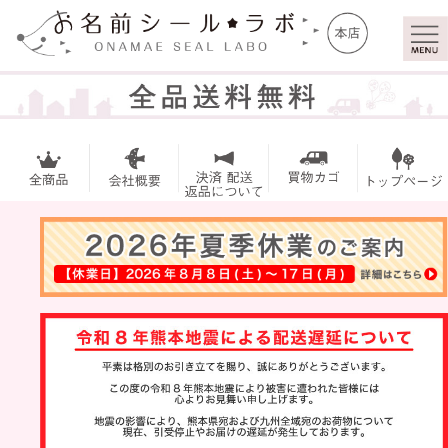
マイ
トッ
ペー
プ
ジ
お名前シー
ル
アイロンシ
ール
お買い得セ