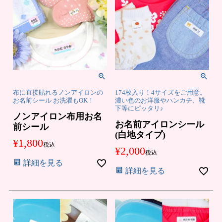
の
登
お
録
知
ら
せ
布に直接貼れるノンアイロンの
174枚入り！4サイズをご用意。
お名前シール お洗濯もOK！
濃い色のお洋服やハンカチ、靴
下等にピッタリ♪
ノンアイロン布用お名
お名前アイロンシール
前シール
(白地タイプ)
¥
1,800
税込
¥
2,000
税込
詳細を見る
詳細を見る