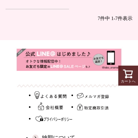
7
件中
1
-
7
件表示
カートへ
納期について