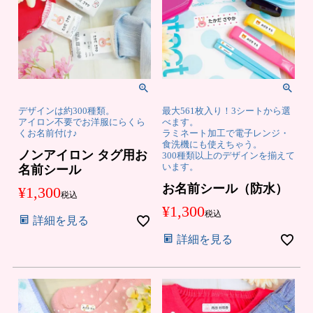
まとめ買い
お
デザインは約300種類。
最大561枚入り！3シートから選
注
支
文
アイロン不要でお洋服にらくら
べます。
払
履
くお名前付け♪
ラミネート加工で電子レンジ・
い
歴
食洗機にも使えちゃう。
に
ノンアイロン タグ用お
300種類以上のデザインを揃えて
つ
い
います。
名前シール
納
よ
て
期・
く
お名前シール（防水）
¥
1,300
発送
あ
税込
方法
る
¥
1,300
につ
質
税込
詳細を見る
いて
問
会
お
詳細を見る
社
問
概
合
要
せ
お
メ
客
ル
様
マ
へ
ガ