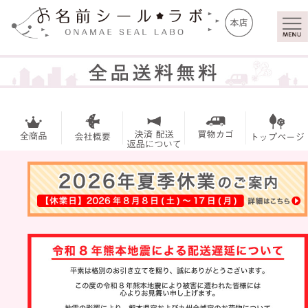
マイ
トッ
ペー
プ
ジ
お名前シー
ル
アイロンシ
ール
お買い得セ