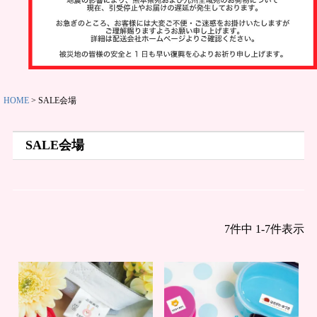
ット
お名前スタ
ンプ
その他
HOME
SALE会場
SALE会場
商品ガイド
7
件中
1
-
7
件表示
商品の選び
方