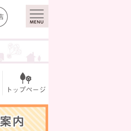
マイページ
ール
シール
セット