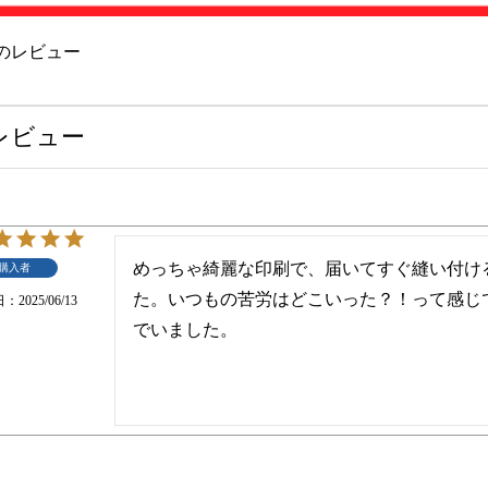
のレビュー
注文履歴
レビュー
納期・発
法につい
会社概要
めっちゃ綺麗な印刷で、届いてすぐ縫い付け
購入者
お客様へ
た。いつもの苦労はどこいった？！って感じ
日
2025/06/13
知らせ
でいました。