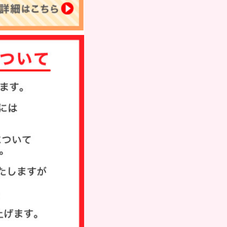
タンプ
ド
び方
い