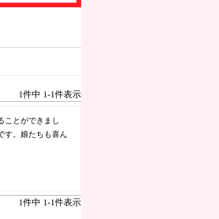
お支払いにつ
いて
送方
よくある質問
て
1
件中
1
-
1
件表示
お問合せ
ることができまし
のお
メルマガ登録
です。娘たちも喜ん
1
件中
1
-
1
件表示