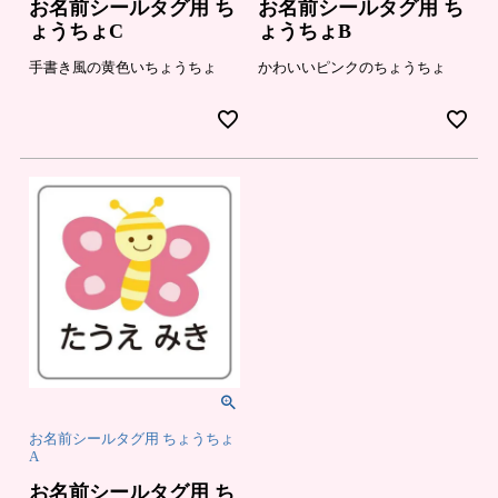
の
登
お名前シールタグ用 ち
お名前シールタグ用 ち
お
録
ょうちょC
ょうちょB
知
ら
せ
手書き風の黄色いちょうちょ
かわいいピンクのちょうちょ
お名前シールタグ用 ちょうちょ
A
お名前シールタグ用 ち