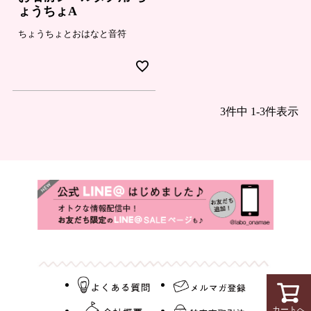
ょうちょA
ちょうちょとおはなと音符
3
件中
1
-
3
件表示
カートへ