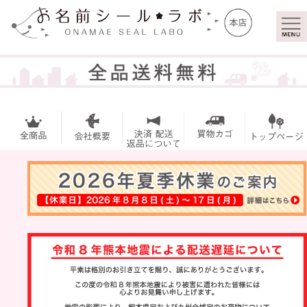
マイ
トッ
ペー
プ
ジ
お名前シー
ル
アイロンシ
ール
お買い得セ