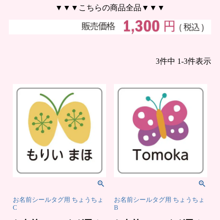
まとめ買い
▼▼▼こちらの商品全品▼▼▼
3
件中
1
-
3
件表示
お
注
支
文
払
履
い
歴
に
つ
い
納
よ
て
期・
く
発送
あ
方法
る
につ
質
いて
問
会
お
社
問
概
合
要
せ
お
メ
お名前シールタグ用 ちょうちょ
お名前シールタグ用 ちょうちょ
客
ル
様
マ
C
B
へ
ガ