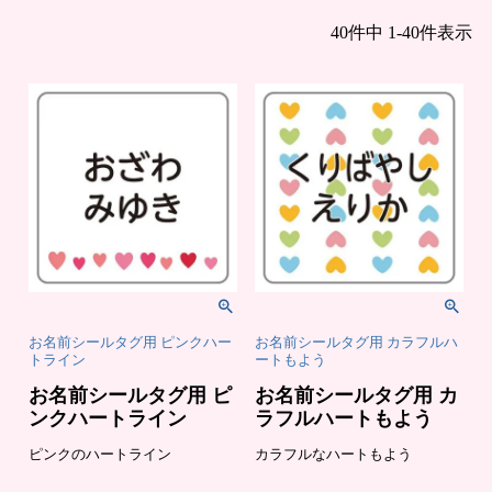
まとめ買い
40
件中
1
-
40
件表示
お
注
支
文
払
履
い
歴
に
つ
い
納
よ
て
期・
く
発送
あ
方法
る
につ
質
お名前シールタグ用 ピンクハー
お名前シールタグ用 カラフルハ
いて
問
トライン
ートもよう
会
お
社
問
お名前シールタグ用 ピ
お名前シールタグ用 カ
概
合
要
せ
ンクハートライン
ラフルハートもよう
お
メ
客
ル
ピンクのハートライン
カラフルなハートもよう
様
マ
へ
ガ