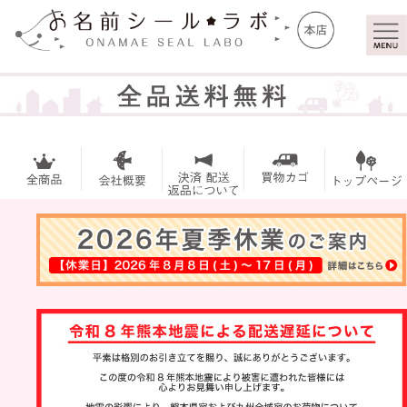
マイ
トッ
ペー
プ
ジ
お名前シー
ル
アイロンシ
ール
お買い得セ