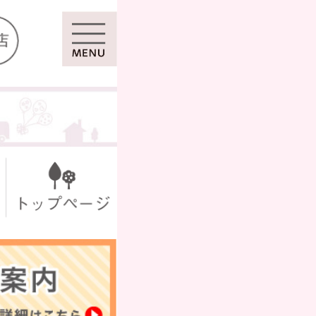
マイページ
ール
シール
セット