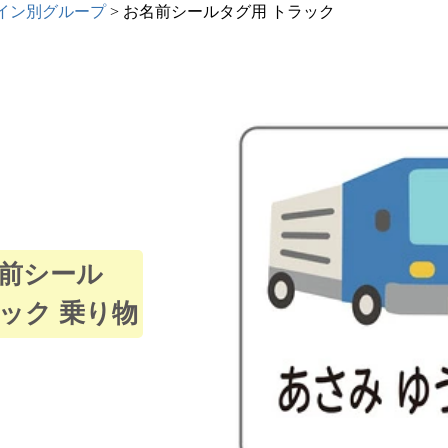
イン別グループ
お名前シールタグ用 トラック
注文履歴
納期・発
法につい
会社概要
お客様へ
前シール
知らせ
ック 乗り物