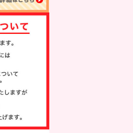
タンプ
ド
び方
い