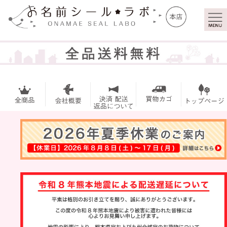
マイ
トッ
ペー
プ
ジ
お名前シー
ル
アイロンシ
ール
お買い得セ