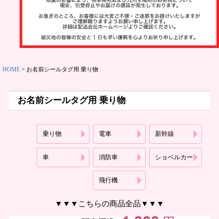
ット
お名前スタ
ンプ
その他
HOME
お名前シールタグ用 乗り物
お名前シールタグ用 乗り物
乗り物
電車
新幹線
商品ガイド
車
消防車
ショベルカー
飛行機
商品の選び
方
▼▼▼こちらの商品全品▼▼▼