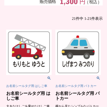
まとめ買い
21
件中
1
-
21
件表示
お
注
支
文
払
履
い
歴
に
つ
い
納
よ
て
期・
く
発送
あ
方法
る
につ
質
いて
問
会
お
社
問
概
合
お名前シールタグ用 はしご車
お名前シールタグ用 パトカー
要
せ
お名前シールタグ用 は
お名前シールタグ用 パ
お
メ
客
ル
しご車
トカー
様
マ
へ
ガ
大きなはしごを乗せたはしご車
横から見たシンプルなパトカー