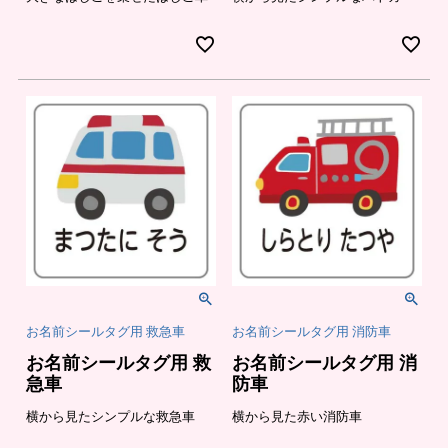
の
登
お
録
知
ら
せ
お名前シールタグ用 救急車
お名前シールタグ用 消防車
お名前シールタグ用 救
お名前シールタグ用 消
急車
防車
横から見たシンプルな救急車
横から見た赤い消防車