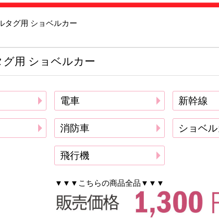
ルタグ用 ショベルカー
注文履歴
タグ用 ショベルカー
納期・発
法につい
会社概要
電車
新幹線
消防車
ショベル
お客様へ
知らせ
飛行機
▼▼▼こちらの商品全品▼▼▼