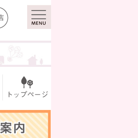
マイページ
ール
シール
セット