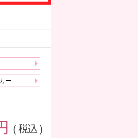
お支払いにつ
いて
送方
よくある質問
て
お問合せ
カー
のお
メルマガ登録