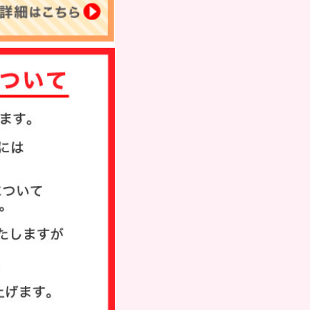
タンプ
ド
び方
い