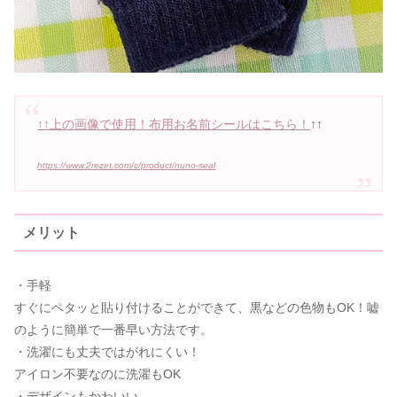
↑↑上の画像で使用！布用お名前シールはこちら！
↑↑
https://www.2rezet.com/c/product/nuno-seal
メリット
・手軽
すぐにペタッと貼り付けることができて、黒などの色物もOK！嘘
のように簡単で一番早い方法です。
・洗濯にも丈夫ではがれにくい！
アイロン不要なのに洗濯もOK
・デザインもかわいい