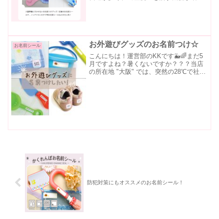
てきているのですが、毎回「なにをあげ
たら喜んでもらえるのだろう・・」と悩
んでしまいます。・服・スタイ・絵本・
おもちゃ定番なプレゼン...
お外遊びグッズのお名前つけ☆
お名前シール
こんにちは！運営部のKKです🐳🌈まだ5
月ですよね？暑くないですか？？？当店
の所在地 "大阪" では、突然の28℃で社内
があっという間に半袖になりました😂👕
☀️こんなに暑くなると、お外で水遊びし
たくなるお子様もたくさんなのではない
でしょうか？...
防犯対策にもオススメのお名前シール！