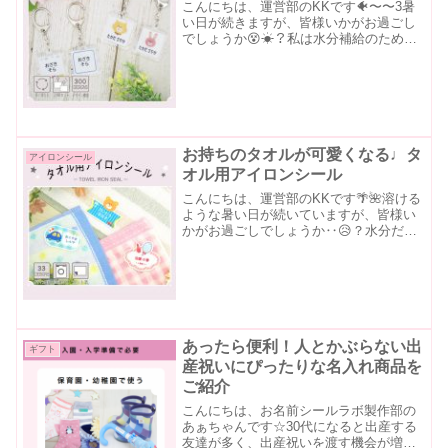
こんにちは、運営部のKKです🐠〜〜3暑
い日が続きますが、皆様いかがお過ごし
でしょうか😵☀？私は水分補給のため
に、出勤&退勤の移動時も小さな水筒が
かかせません🥛💦💦今年は外の湿度が高
く、蒸し暑〜い日が続いていますのでお
出かけの際はたくさん飲み...
お持ちのタオルが可愛くなる♩タ
アイロンシール
オル用アイロンシール
こんにちは、運営部のKKです🌴🌺溶ける
ような暑い日が続いていますが、皆様い
かがお過ごしでしょうか‥😥？水分だけ
でなく、頻繁に休憩タイムもとってのん
びり体調に気をつけていただければと思
います🥛💦今回は、汗をかく夏場にも大
活躍の『タオル用アイロ...
あったら便利！人とかぶらない出
ギフト
産祝いにぴったりな名入れ商品を
ご紹介
こんにちは、お名前シールラボ製作部の
あぁちゃんです☆30代になると出産する
友達が多く、出産祝いを渡す機会が増え