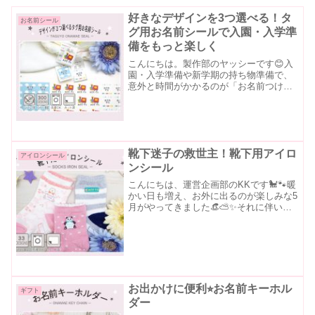
好きなデザインを3つ選べる！タ
お名前シール
グ用お名前シールで入園・入学準
備をもっと楽しく
こんにちは。製作部のヤッシーです😊入
園・入学準備や新学期の持ち物準備で、
意外と時間がかかるのが「お名前つけ」
です✏️特にお洋服への名前つけは、「タ
グに手書きするとにじんでしまう」「お
気に入りの服に直接名前を書きたくな
い」「アイロンを出して貼...
靴下迷子の救世主！靴下用アイロ
アイロンシール
ンシール
こんにちは、運営企画部のKKです🐩🐾暖
かい日も増え、お外に出るのが楽しみな5
月がやってきました👒⛅️✨それに伴い、
お子様のお水を使うお外遊びも本格的に
なってくる頃ではないでしょうか‥園着
だけでなく、足元の『靴下』は替えの用
意が必須なアイテム...
お出かけに便利⭐︎お名前キーホル
ギフト
ダー