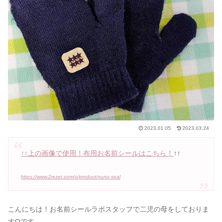
2023.01.05
2023.03.24
↑↑上の画像で使用！布用お名前シールはこちら！
↑↑
https://www.2rezet.com/c/product/nuno-seal
こんにちは！お名前シールラボスタッフで二児の母をしておりま
すOです。