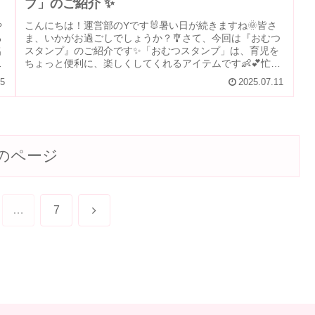
プ」のご紹介 ✨
や
こんにちは！運営部のYです🐰暑い日が続きますね🌞皆さ
る
ま、いかがお過ごしでしょうか？🎐さて、今回は『おむつ
名
スタンプ』のご紹介です✨️「おむつスタンプ」は、育児を
し
ちょっと便利に、楽しくしてくれるアイテムです👶💕忙し
いママやパパの強い味方！赤ちゃ...
25
2025.07.11
のページ
次
…
7
へ