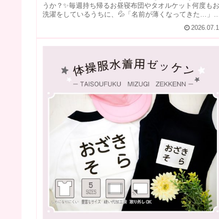
うか？✨毎週持ち帰るお昼寝布団やタオルケット何度も
洗濯をしているうちに、💦「名前が薄くなってきた…」
「アイロンシールが剥がれてしまった...
2026.07.