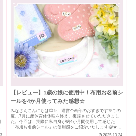
【レビュー】1歳の娘に使用中！布用お名前シ
ールを4か月使ってみた感想☆
みなさんこんにちは😊✨ 運営企画部のおすぎです💜この
り
度…7月に産休育休休暇を終え、復帰させていただきまし
日
た。今回は、実際に私自身が約4か月間使用して感じた
る
「布用お名前シール」の使用感をご紹介いたします😺★布
用お名前シールの商品ページはこちら...
13
2025.10.24