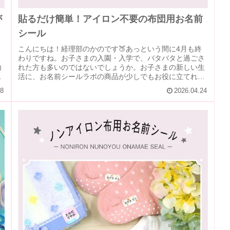
が
貼るだけ簡単！アイロン不要の布団用お名前
シール
こ
こんにちは！経理部のかのです🍑あっという間に4月も終
こ
わりですね。お子さまの入園・入学で、バタバタと過ごさ
幼
れた方も多いのではないでしょうか。お子さまの新しい生
、
活に、お名前シールラボの商品が少しでもお役に立てれば
と思い、今回は新商品の「アイロン...
28
2026.04.24