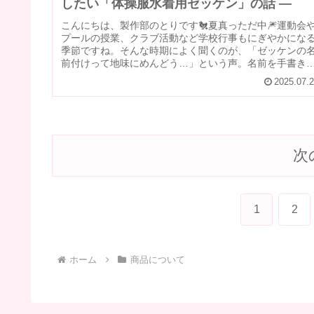
したい「体操服水着用ゼッケン」の話 ―
こんにちは、製作部のとりです🐔夏真っただ中🎆運動会
プールの授業、クラブ活動など学校行事もにぎやかにな
季節ですね。そんな時期によく聞くのが、「ゼッケンの
前付けって地味にめんどう…」という声。名前を手書き
てにじんでしまったり、アイロンで...
2025.07.
次
1
2
ホーム
商品について