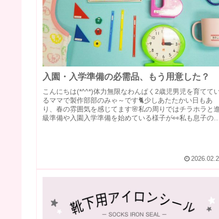
入園・入学準備の必需品、もう用意した？
こんにちは(*^^*)体力無限なわんぱく2歳児男児を育てて
るママで製作部部のみゃ～です🐈️少しあたたかい日もあ
り、春の雰囲気を感じてます🌸私の周りではチラホラと
級準備や入園入学準備を始めている様子が👀私も息子の
園準備のときは園からもら...
2026.02.