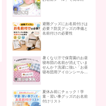
避難グッズにお名前付けは
必要？防災グッズの準備と
名前付けの必要性
暑くなり汗で保育園のお昼
寝布団の名前が消えていま
せんか？洗濯に強い「お昼
寝布団用アイロンシール」
をご紹介♪
夏休み前にチェック！学
童・習い事グッズのお名前
付けリスト