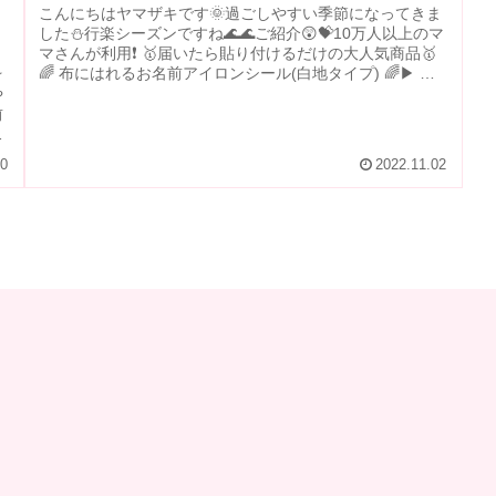
こんにちはヤマザキです🌞過ごしやすい季節になってきま
した⛄行楽シーズンですね🌊🌊ご紹介😲💝10万人以上のマ
マさんが利用❗ 🥇届いたら貼り付けるだけの大人気商品🥇
🌈 布にはれるお名前アイロンシール(白地タイプ) 🌈▶ 特
☆
徴 その1⃣何色のお洋...
や
前
で
10
2022.11.02