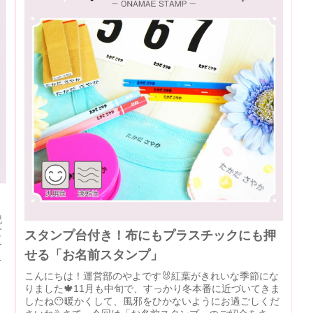
記
て
スタンプ台付き！布にもプラスチックにも押
ー
せる「お名前スタンプ」
よ
こんにちは！運営部のやよです🐰紅葉がきれいな季節にな
りました🍁11月も中旬で、すっかり冬本番に近づいてきま
したね😶暖かくして、風邪をひかないようにお過ごしくだ