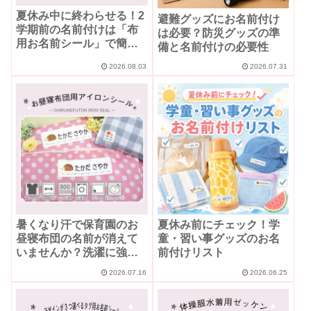
夏休み中に終わらせる！2
避難グッズにお名前付け
学期前の名前付けは「布
は必要？防災グッズの準
用お名前シール」で簡単
備と名前付けの必要性
に
2026.08.03
2026.07.31
暑くなり汗で保育園のお
夏休み前にチェック！学
昼寝布団の名前が消えて
童・習い事グッズのお名
いませんか？洗濯に強い
前付けリスト
「お昼寝布団用アイロン
2026.07.16
2026.06.25
シール」をご紹介♪