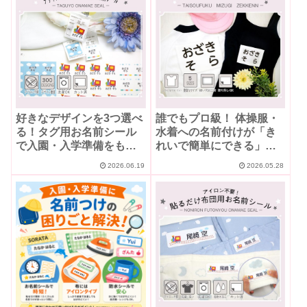
好きなデザインを3つ選べ
誰でもプロ級！ 体操服・
る！タグ用お名前シール
水着への名前付けが「き
で入園・入学準備をもっ
れいで簡単にできる」魔
と楽しく
法のゼッケン
2026.06.19
2026.05.28