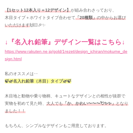
【1セット12本入り＝12デザイン】
が組み合わさっており、
木目タイプ＋ホワイトタイプ合わせて
「20種類」
の中からお選び
いただけます
🙌🏻🎉✨
↓『名入れ鉛筆』デザイン一覧はこちら↓
https://www.rakuten.ne.jp/gold/1rezet/design_ichiran/mokume_de
sign.html
私のオススメは‥
🍃🌿名入れ鉛筆（木目）タイプ🌿🍃
木目地と動物や乗り物柄、キュートなデザインとの相性が抜群で
実物を初めて見た時、
大人でも
「か、かわい〜〜〜💘✨✨」
となり
ました！！
もちろん、シンプルなデザインもご用意しております。