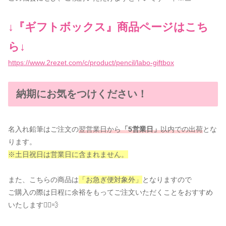
↓『ギフトボックス』商品ページはこち
ら↓
https://www.2rezet.com/c/product/pencil/labo-giftbox
納期にお気をつけください！
名入れ鉛筆はご注文の
翌営業日から
「5営業日」
以内での出荷
とな
ります。
※土日祝日は営業日に含まれません。
また、こちらの商品は
「お急ぎ便対象外」
となりますので
ご購入の際は日程に余裕をもってご注文いただくことをおすすめ
いたします🏃‍♀️💨