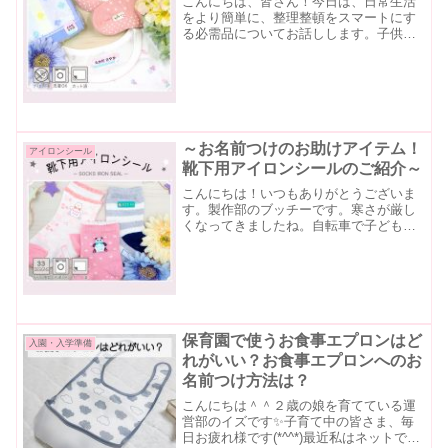
こんにちは、皆さん！今日は、日常生活
をより簡単に、整理整頓をスマートにす
る必需品についてお話しします。子供の
学用品や日常のアイテムを効果的に管理
するために便利な「布に貼れるお名前シ
ール」を紹介します。お名前シール
LABOの商品について詳しく...
～お名前つけのお助けアイテム！
アイロンシール
靴下用アイロンシールのご紹介～
こんにちは！いつもありがとうございま
す。製作部のブッチーです。寒さが厳し
くなってきましたね。自転車で子どもの
お迎えを毎日していますがマフラーと手
袋を身に着けないと厳しくなってきまし
た。子どもも一緒に厚着にしたり、厚手
の靴下を履かせたりとして...
保育園で使うお食事エプロンはど
入園・入学準備
れがいい？お食事エプロンへのお
名前つけ方法は？
こんにちは＾＾２歳の娘を育てている運
営部のイズです✨️子育て中の皆さま、毎
日お疲れ様です(*^^*)最近私はネットで