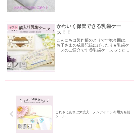
「育児をしていなかったら一生言わない
であろうセリフ」集を見つけて、疲れた
ときはこれを見てフフっと笑っているの
ですが、めっちゃ...
かわいく保管できる乳歯ケー
ギフト
ス！！
こんにちは製作部のとりです🐔今回は、
お子さまの成長記録にぴったり★乳歯ケ
ースのご紹介です😊乳歯ケースってどん
な商品？乳歯ケースとは、抜けた乳歯を
保管するケースのこと。私の子どもの頃
は、丈夫な歯がはえてきますようにと願
いを込めて、”ねずみの歯...
これさえあれば大丈夫！ノンアイロン布用お名前
シール