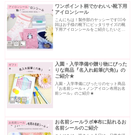
ワンポイント柄でかわいい靴下用
アイロンシール
アイロンシール
こんにちは！製作部のヤッシーです🙋‍♂️今
回はお子様の靴下にピッタリサイズの靴
下用アイロンシールをご紹介したいと思
います。デザインはそれぞれ、「かわい
いデザイン」３デザイン×6種類＝18種類
「かっこいいデザイン」３デザイン×5種
類=15種類...
入園・入学準備や贈り物にぴった
ギフト
りな商品『名入れ鉛筆(六角)』の
ご紹介★
入園・入学準備にぴったりのセット商品
『お名前シール＋ノンアイロン布用お名
前シール』のご紹介★
お名前シールラボ✾布に貼れるお
お名前シール
名前シールのご紹介