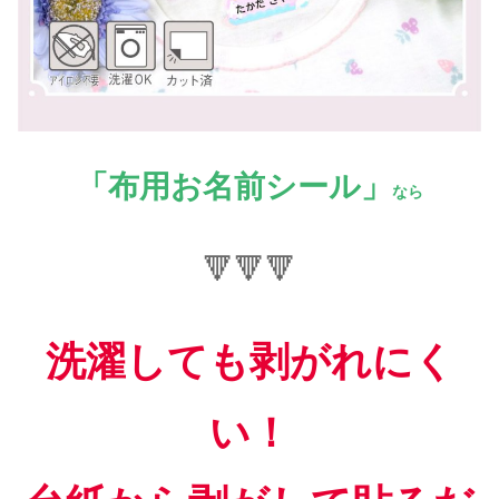
「布用お名前シール」
なら
🔻
🔻
🔻
洗濯しても剥がれにく
い！