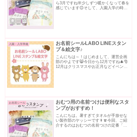
ら3月ですね🌸少しずつ暖かくなって春を
感じています😊そして、入園入学の時期
ですね🎒ぜひ、お名前シールラボの名入
れアイテムをご活用ください♪さて、今回
は新商品「おむつスタンプ」のご紹介を
させていただきます！...
お名前シールLABO LINEスタン
入園・入学準備
プ＆絵文字♪
こんにちは～！はじめまして、運営企画
部のやよです😸今日から12月ですね🎄🎅
12月はクリスマスやお正月などイベント
がたくさんあって楽しみですね♪さて、本
日は・・・お名前シールLABOのLINEス
タンプとLINE絵文字のご紹介です🐰LINE
スタ...
おむつ用の名前つけは便利なスタ
お名前シール
ンプがおすすめ！
こんにちは。暑すぎてタオルが手放せな
い製作部のヤッシーです👨🧣今回、ご紹
介するのはおむつの名前つけの定番「お
むつスタンプ」をご紹介したいと思いま
す💁‍♂️私には３歳の子供がいますが、保育