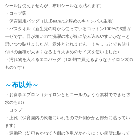
シールは使えませんが、布用シールなら貼れます）
・コップ袋
・保育園用バッグ（LL.Beanのぶ厚めのキャンバス生地）
・バスタオル（新生児の時から使っているコットン100%の6重ガ
ーゼです。目が粗いので洗濯の水が糊に染み込みやすいかな～と
思いつつ貼りましたが、意外ととれません･･！ちょっとでも貼り
付けの面積が大きくなるよう大きめのサイズを使いました）
・汚れ物を入れるエコバッグ（100均で買えるようなナイロン製の
ものです）
～布以外～
・お食事エプロン（ナイロンとビニールのような素材でできた防
水のもの）
・コップ
・上靴（保育園内の靴箱にいれるので外側かかと部分に貼ってい
ます）
・運動靴（防犯もかねて内側の体重がかかりにくい箇所に貼って