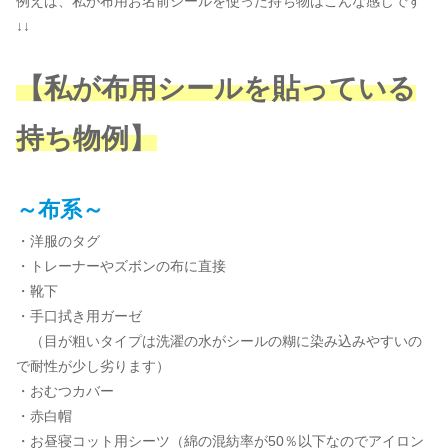
例えば、私が布用お名前シールを使った持ち物はこんな感じです
↓↓
【私が布用シールを貼っている
持ち物例】
～布系～
・洋服のタグ
・トレーナーやズボンの布に直接
・靴下
・手口拭き用ガーゼ
（目が粗いタイプは洗濯の水がシールの糊に染み込みやすいの
で耐性が少し劣ります）
・おむつカバー
・赤白帽
・お昼寝コット用シーツ（綿の混紡率が50％以下なのでアイロン