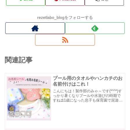
rezetlabo_blogをフォローする
関連記事
プール用のタオルやハンカチのお
お名前シール
名前付けはこれ！
こんにちは！製作部のみゃ～です(*^^*)す
っかり暑くなりプールや水遊びの時期で
すね⛱️1歳になった息子も保育園で泥遊び
や水遊び、シャワーなどが始まりました
🚿 持ち物にタオル類が増え、発生する
問題・・・・タオルってどこに名前を書
くの(TдT...