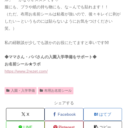
服にも、プラや紙の持ち物にも、な～んでも貼れます！！
（ただ、布用お名前シールは粘着が強いので、後々キレイに剥が
したい～というものには貼らないようにお気をつけください
笑。）
私の経験談が少しでも誰かのお役にたてますと幸いです👐
◆ママさん・パパさんの入園入学準備をサポート◆
お名前シール★ラボ
https://www.2rezet.com/
入園・入学準備
布用お名前シール
シェアする
X
Facebook
はてブ
LINE
Pinterest
コピー