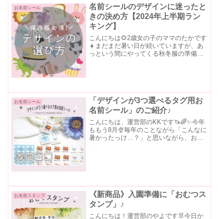
名前シールのデザインに迷ったと
お名前シール
きの決め方【2024年上半期ラン
キング】
こんにちは🌻2歳女の子のママのたかです
👧まだまだ暑い日が続いていますが、あ
っという間にやってくる秋冬服の準備！
🍁👕新しくシールを買うとき、どんなデ
ザインにしようかわくわく♪の反面、デザ
イン数がたくさんあって迷ってしまいま
すよね😖そんな時に参...
「デザインが3つ選べるタグ用お
お名前シール
名前シール」のご紹介♪
こんにちは、運営部のKKです🦄🌈✨今年
ももう8月🍨毎年のことながら「こんなに
暑かったっけ…？」と思いながら、お盆
前のこの時期を過ごしています…ブログ
を読んでくださっている皆様も、暑い日
は無理せず室内でお過ごしくださいませ
👭🏻🌻さて、今回ご紹...
《新商品》入園準備に「おむつス
お名前スタンプ
タンプ」♪
こんにちは！運営部のやよです🐰今日か