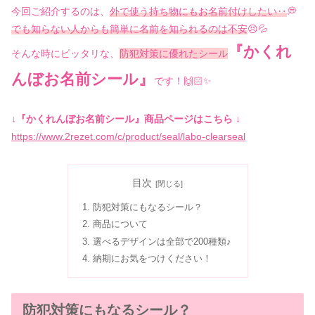
今回ご紹介するのは、
外で使う持ち物にもお名前付けしたい‥
💭
でも知らない人からも簡単に名前を知られるのは不安
😣💦
『かくれ
そんな時にピッタリな、
防犯対策に優れたシール
んぼお名前シール』
です！🙌🏻✨
↓『かくれんぼお名前シール』商品ページはこちら ↓
https://www.2rezet.com/c/product/seal/labo-clearseal
目次
防犯対策にもなるシール？
商品について
選べるデザインは全部で200種類♪
納期にお気をつけください！
防犯対策にもなるシール？