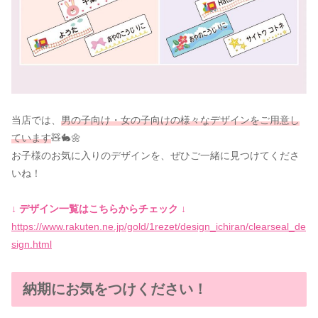
当店では、
男の子向け・女の子向けの様々なデザインをご用意し
ています
🧸🐇🌼
お子様のお気に入りのデザインを、ぜひご一緒に見つけてくださ
いね！
↓ デザイン一覧はこちらからチェック ↓
https://www.rakuten.ne.jp/gold/1rezet/design_ichiran/clearseal_de
sign.html
納期にお気をつけください！