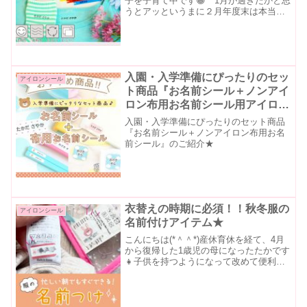
子を子育て中です😀 1月が過ぎたかと思
うとアッというまに２月年度末は本当に
過ぎるのが早いですよね🌸保育所に通わ
せていますが、そんな忙しい時期にもお
名前つけはいろいろと発生しています✨
一番お名前つけの憂鬱...
入園・入学準備にぴったりのセッ
アイロンシール
ト商品『お名前シール＋ノンアイ
ロン布用お名前シール用アイロン
シール』のご紹介★
入園・入学準備にぴったりのセット商品
『お名前シール＋ノンアイロン布用お名
前シール』のご紹介★
衣替えの時期に必須！！秋冬服の
アイロンシール
名前付けアイテム★
こんにちは(*＾＾*)産休育休を経て、4月
から復帰した1歳児の母になったたかです
👧子供を持つようになって改めて便利さ
を実感した当店のおすすめ商品をご紹介
したいと思います🎃✨子供服の衣替えの
季節に困ることとは？今11月が近づいて
きて、汗っかき...