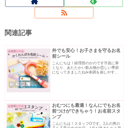
関連記事
外でも安心！お子さまを守るお名
お名前シール
前シール
こんにちは！経理部のかのです🍑急に寒
くなり、あたたかい飲み物が恋しい季節
になってきましたね☕体調を崩しやすい
時期ですので、みなさまどうぞあたたか
くしてお過ごしください。今回ご紹介さ
せていただくのは、リニューアルした
「かくれんぼお名前シール」...
おむつにも最適！なんにでもお名
お名前シール
前つけができちゃう！お名前スタ
ンプ
こんにちは！スタッフOです。2人の男の