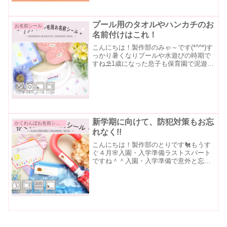
プール用のタオルやハンカチのお
お名前シール
名前付けはこれ！
こんにちは！製作部のみゃ～です(*^^*)す
っかり暑くなりプールや水遊びの時期で
すね⛱️1歳になった息子も保育園で泥遊び
や水遊び、シャワーなどが始まりました
🚿 持ち物にタオル類が増え、発生する
問題・・・・タオルってどこに名前を書
くの(TдT...
新学期に向けて、防犯対策もお忘
かくれんぼお名前シール
れなく!!
こんにちは！製作部のとりです🐔もうす
ぐ４月🌸入園・入学準備ラストスパート
ですね＾＾入園・入学準備で意外と忘れ
がちなのが防犯対策です😥何からすれば
いいかな？そんな時にはまずお手軽なも
のから取り入れてみてはいかがでしょう
か？実はお名前シールにも...