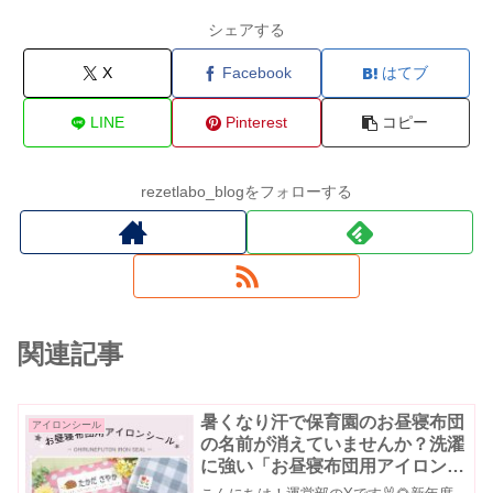
シェアする
X
Facebook
はてブ
LINE
Pinterest
コピー
rezetlabo_blogをフォローする
関連記事
暑くなり汗で保育園のお昼寝布団
アイロンシール
の名前が消えていませんか？洗濯
に強い「お昼寝布団用アイロンシ
ール」をご紹介♪