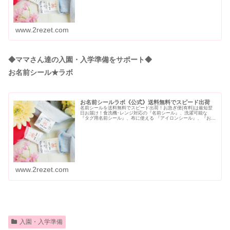
www.2rezet.com
◆ママさん達の入園・入学準備をサポート◆
お名前シール★ラボ
お名前シールラボ《公式》送料無料でスピード出荷
名前シールを送料無料でスピード出荷！お急ぎ便(有料)は最短翌
日お届け！食洗機･レンジ対応の『名前シール』、洗濯可能な
『タグ用名前シール』、布に使える 『アイロンシール』、『お名
前スタンプ』、『名入れ鉛筆』など名前つけ商品を販売中。独自
開発の...
www.2rezet.com
入園・入学準備