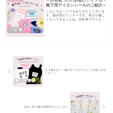
～お名前つけのお助けアイテム！
アイロンシール
靴下用アイロンシールのご紹介～
こんにちは！いつもありがとうございま
す。製作部のブッチーです。寒さが厳し
くなってきましたね。自転車で子どもの
お迎えを毎日していますがマフラーと手
袋を身に着けないと厳しくなってきまし
た。子どもも一緒に厚着にしたり、厚手
の靴下を履かせたりとして...
もう滲まない！服がサイズアウトしても使えるゼ
ッケン！
大きい持ち物の名前付けにピッタリ