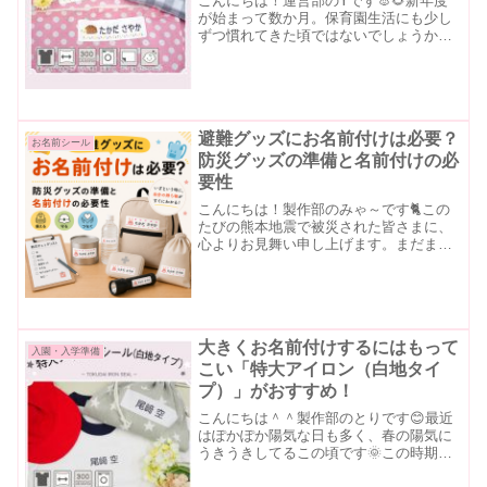
こんにちは！運営部のYです🐰🌻新年度
が始まって数か月。保育園生活にも少し
ずつ慣れてきた頃ではないでしょうか？
✨毎週持ち帰るお昼寝布団やタオルケッ
ト何度もお洗濯をしているうちに、💦
「名前が薄くなってきた…」💦「アイロ
ンシールが剥がれてしまった...
避難グッズにお名前付けは必要？
お名前シール
防災グッズの準備と名前付けの必
要性
こんにちは！製作部のみゃ～です🐈️この
たびの熊本地震で被災された皆さまに、
心よりお見舞い申し上げます。まだまだ
不安な日々を過ごされている方も多いこ
とと思います。一日も早く安心して過ご
せる日常が戻りますよう、心より願って
おります。今回の地震を...
大きくお名前付けするにはもって
入園・入学準備
こい「特大アイロン（白地タイ
プ）」がおすすめ！
こんにちは＾＾製作部のとりです😊最近
はぽかぽか陽気な日も多く、春の陽気に
うきうきしてるこの頃です🌞この時期に
なったということは、入園・入学・進級