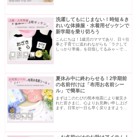
とお名前付けのラストスパートな時期。
この機会に、是非お名前シール★ラボの
商品をお試しください🌸今...
洗濯してもにじまない！時短＆き
入園・入学準備
れいな体操服・水着用ゼッケンで
新学期を乗り切ろう
こんにちは！1歳児のママであり、日々仕
事と子育てに追われながらも「ラクして
しっかり準備」を目指してるみゃ～です
😽毎年やってくる入園・入学・新学期準
備、バタバタしがちですよね…。今回は
そんな忙しい保護者の方にぜひ知ってほ
しい、縫いやすくてにじ...
夏休み中に終わらせる！2学期前
お名前シール
の名前付けは「布用お名前シー
ル」で簡単に
まずはこのたびの熊本地震により被災さ
れた皆さまに、心よりお見舞い申し上げ
ます。日常が一日も早く戻りますよう、
心よりお祈り申し上げます。製作部のブ
ッチーですさて、夏休みも中盤に入り、
そろそろ気になってくるのが「2学期の準
備」です。特に保育園・...