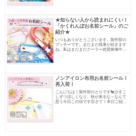
書いてあげたいけど、全部見えるのも正
直ちょっと心配…」物騒な世の中で、子
どもの持ち物に名前を書く...
★知らない人から読まれにくい！
入園・入学準備
「かくれんぼお名前シール」のご
紹介★
いつもありがとうございます。製作部の
ブッチーです。まだまだ残暑が続きます
ね。私はまだまだクーラー絶賛稼働中の
日々が続いております・・私の4歳の娘は
暑いのは全くお構い無しでお外で遊ぶの
が大好きで、スコップやバケツを持って
公園でよく遊ぶのですが...
ノンアイロン布用お名前シール！
ノンアイロン布用お名前シール
再入荷！
こんにちは！製作部のとりです🐔少すこ
しずつ涼しくなり、秋が来るな～なんて
思う今日この頃です😊さて！本日ご紹介
するアイテムは、ようやく再入荷しまし
た❗❗❗ノンアイロン布用お名前シールです
抜群に使い勝手がよいこちらのアイテ
ム、詳しくご紹介してい...