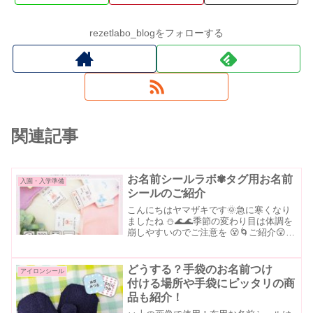
rezetlabo_blogをフォローする
関連記事
お名前シールラボ✾タグ用お名前
入園・入学準備
シールのご紹介
こんにちはヤマザキです🌞急に寒くなり
ましたね ⛄🌊🌊季節の変わり目は体調を
崩しやすいのでご注意を 😵🌀ご紹介😲💝
10万人以上のママさんが利用❗ 🥇届いた
ら貼り付けるだけの大人気商品🥇🌈 タグ
用お名前シール 🌈▶ 特徴 その1⃣アイロ
どうする？手袋のお名前つけ
アイロンシール
ン不要で...
付ける場所や手袋にピッタリの商
品も紹介！