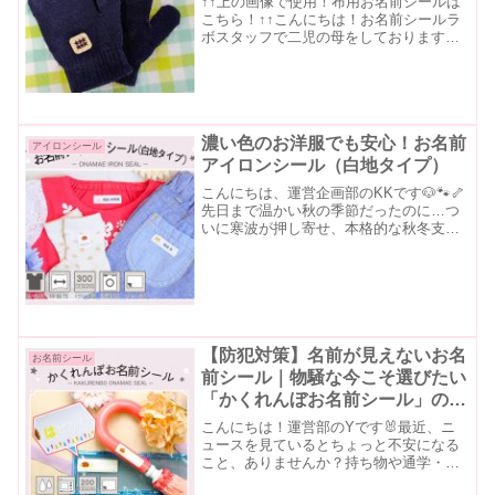
↑↑上の画像で使用！布用お名前シールは
こちら！↑↑こんにちは！お名前シールラ
ボスタッフで二児の母をしておりますO
です。あけましておめでとうございます
⛄今年もお名前シールラボをよろしくお
願いいたします😀年が明けてもちょこち
ょこ寒い日が続きます...
濃い色のお洋服でも安心！お名前
アイロンシール
アイロンシール（白地タイプ）
こんにちは、運営企画部のKKです🐶🐾🦴
先日まで温かい秋の季節だったのに…つ
いに寒波が押し寄せ、本格的な秋冬支度
が始まりましたね！🍂お洋服の衣替えを
された方も、たくさんいらっしゃるので
はないでしょうか？ 🦺🩳🧦本日はこんな
時期にあると便利な「...
【防犯対策】名前が見えないお名
お名前シール
前シール｜物騒な今こそ選びたい
「かくれんぼお名前シール」のご
紹介★
こんにちは！運営部のYです🐰最近、ニ
ュースを見ているとちょっと不安になる
こと、ありませんか？持ち物や通学・通
園のことを考えると、「ちゃんと名前は