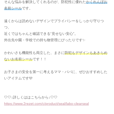
そんな悩みを解決してくれるのが、防犯性に優れた
かくれんぼお
名前シール
です。
遠くからは読めないデザインでプライバシーをしっかり守りつ
つ、
近くではちゃんと確認できる“見せない安心”。
外出先や園・学校での持ち物管理にぴったりです✨
かわいさも機能性も両立した、まさに
防犯もデザインもあきらめ
ない
お名前シール
です！！
お子さまの安全を第一に考えるママ・パパに、ぜひおすすめした
いアイテムです🩵
🤍🤍↓詳しくははこちらから↓🤍🤍
https://www.2rezet.com/c/product/seal/labo-clearseal