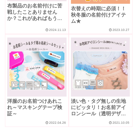
布製品のお名前付けに苦
衣替えの時期に必須！！
戦したことありません
秋冬服の名前付けアイテ
か？これがあればもう悩
ム★
まない！
2024.11.13
2023.10.27
洋服のお名前つけあれこ
淡い色・タグ無しの生地
れ～マスキングテープ検
にピッタリ！お名前アイ
証～
ロンシール（透明デザイ
ンタイプ）
2022.04.26
2021.10.05