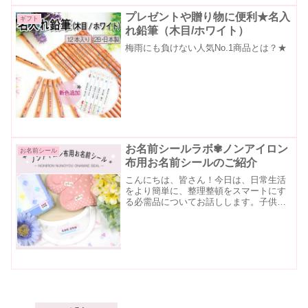
プレゼントや贈り物に便利★名入
ギフト
れ鉛筆（木目/ホワイト）
梅雨にも負けない人気No.1商品とは？★
お名前シールラボ✾ノンアイロン
お名前シール
布用お名前シールのご紹介
こんにちは、皆さん！今日は、日常生活
をより簡単に、整理整頓をスマートにす
る必需品についてお話しします。子供の
学用品や日常のアイテムを効果的に管理
するために便利な「ノンアイロン布用お
名前シール」を紹介します。お名前シー
ルLABOの商品について...