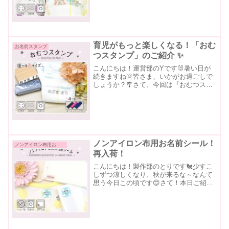
す💁‍♂️私には３歳の子供がいますが、保育
園に入園後、しばらくは妻が手書きでお
むつに名前を書いて...
育児がもっと楽しくなる！「おむ
お名前スタンプ
つスタンプ」のご紹介 ✨
こんにちは！運営部のYです🐰暑い日が
続きますね🌞皆さま、いかがお過ごしで
しょうか？🎐さて、今回は『おむつスタ
ンプ』のご紹介です✨️「おむつスタン
プ」は、育児をちょっと便利に、楽しく
してくれるアイテムです👶💕忙しいママ
やパパの強い味方！赤ちゃ...
ノンアイロン布用お名前シール！
ノンアイロン布用お名前シール
再入荷！
こんにちは！製作部のとりです🐔少すこ
しずつ涼しくなり、秋が来るな～なんて
思う今日この頃です😊さて！本日ご紹介
するアイテムは、ようやく再入荷しまし
た❗❗❗ノンアイロン布用お名前シールです
抜群に使い勝手がよいこちらのアイテ
ム、詳しくご紹介してい...