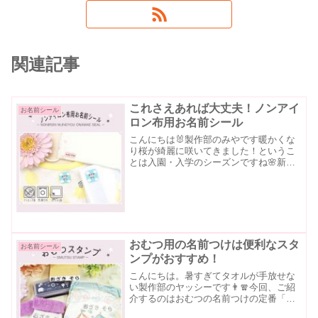
関連記事
これさえあれば大丈夫！ノンアイ
お名前シール
ロン布用お名前シール
こんにちは🐰製作部のみやです暖かくな
り桜が綺麗に咲いてきました！というこ
とは入園・入学のシーズンですね🌸新生
活の準備は整ってきておりますでしょう
か？準備の中でも特に大変なのが1つ1つ
にお名前をつけなければいけない問題で
はないでしょうか😭この...
おむつ用の名前つけは便利なスタ
お名前シール
ンプがおすすめ！
こんにちは。暑すぎてタオルが手放せな
い製作部のヤッシーです👨🧣今回、ご紹
介するのはおむつの名前つけの定番「お
むつスタンプ」をご紹介したいと思いま