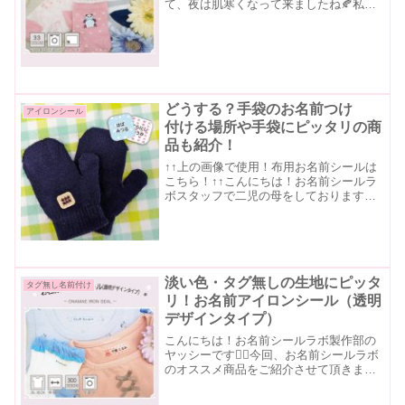
て、夜は肌寒くなって来ましたね🍂私の
地元（北国…）では既に皆さん長袖に冬
物のアウターを着ているとか…🥶❄寒く
なると靴下をポイントにしたファッショ
ンが可愛くなりますよね💕💕...
どうする？手袋のお名前つけ
アイロンシール
付ける場所や手袋にピッタリの商
品も紹介！
↑↑上の画像で使用！布用お名前シールは
こちら！↑↑こんにちは！お名前シールラ
ボスタッフで二児の母をしておりますO
です。あけましておめでとうございます
⛄今年もお名前シールラボをよろしくお
願いいたします😀年が明けてもちょこち
ょこ寒い日が続きます...
淡い色・タグ無しの生地にピッタ
タグ無し名前付け
リ！お名前アイロンシール（透明
デザインタイプ）
こんにちは！お名前シールラボ製作部の
ヤッシーです🙋‍♂️今回、お名前シールラボ
のオススメ商品をご紹介させて頂きま
す。アイロンシール白地タイプとの違い
と透明デザインタイプの特徴についてご