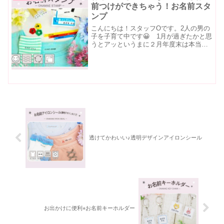
前つけができちゃう！お名前スタ
ンプ
こんにちは！スタッフOです。2人の男の
子を子育て中です😀 1月が過ぎたかと思
うとアッというまに２月年度末は本当に
過ぎるのが早いですよね🌸保育所に通わ
せていますが、そんな忙しい時期にもお
名前つけはいろいろと発生しています✨
一番お名前つけの憂鬱...
透けてかわいい♪透明デザインアイロンシール
お出かけに便利⭐︎お名前キーホルダー