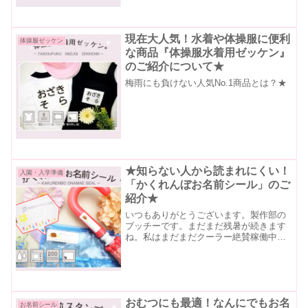
説明致します。透明なのでデザインに馴
染みます！↑貼り付け...
現在大人気！水着や体操服に便利
体操服ゼッケン
な商品『体操服水着用ゼッケン』
のご紹介について★
梅雨にも負けない人気No.1商品とは？★
★知らない人から読まれにくい！
入園・入学準備
「かくれんぼお名前シール」のご
紹介★
いつもありがとうございます。製作部の
ブッチーです。まだまだ残暑が続きます
ね。私はまだまだクーラー絶賛稼働中の
日々が続いております・・私の4歳の娘は
暑いのは全くお構い無しでお外で遊ぶの
が大好きで、スコップやバケツを持って
公園でよく遊ぶのですが...
おむつにも最適！なんにでもお名
お名前シール