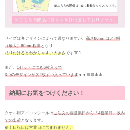
サイズは各デザインによって異なりますが、
高さ80mmほど×幅
（最大）80mm程度
となり
貼り付けるとわかりやすい大きさ
です👌🏻🌟
また、
1セットにつき6枚入りで
3つのデザインが各2枚ずつ入っています
🔸🔸🟢🟢🔺🔺
納期にお気をつけください！
タオル用アイロンシールは
ご注文の翌営業日から「4営業日」以内
での出荷
となります。
※土日祝日は営業日に含まれません。