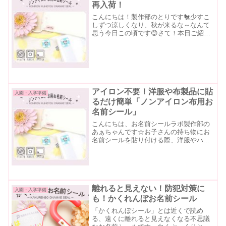
再入荷！
こんにちは！製作部のとりです🐔少すこ
しずつ涼しくなり、秋が来るな～なんて
思う今日この頃です😊さて！本日ご紹介
するアイテムは、ようやく再入荷しまし
た❗❗❗ノンアイロン布用お名前シールです
抜群に使い勝手がよいこちらのアイテ
ム、詳しくご紹介してい...
アイロン不要！洋服や布製品に貼
入園・入学準備
るだけ簡単「ノンアイロン布用お
名前シール」
こんにちは、お名前シールラボ製作部の
あぁちゃんです☆お子さんの持ち物にお
名前シールを貼り付ける際、洋服やハン
カチといった布製品への貼り付けに適し
ているお名前シールはアイロンで熱を加
えて貼り付けるタイプが主流ですが「ア
イロンを使うのめんどうく...
離れると見えない！防犯対策に
入園・入学準備
も！かくれんぼお名前シール
「かくれんぼシール」とは近くで読め
る、遠くに離れると見えなくなる不思議