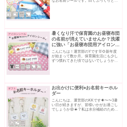
なお名前シールです。白くぷっくりとし
た文字で印字され、デザインも豊富でお
子様の持ち物のお名前付けに便利なシー
ルです。防水加工も施してあり、毎日洗
う持ち物にも使用できます。
暑くなり汗で保育園のお昼寝布団
アイロンシール
の名前が消えていませんか？洗濯
に強い「お昼寝布団用アイロンシ
ール」をご紹介♪
こんにちは！運営部のYです🐰🌻新年度
が始まって数か月。保育園生活にも少し
ずつ慣れてきた頃ではないでしょうか？
✨毎週持ち帰るお昼寝布団やタオルケッ
ト何度もお洗濯をしているうちに、💦
「名前が薄くなってきた…」💦「アイロ
ンシールが剥がれてしまった...
お出かけに便利⭐︎お名前キーホル
ギフト
ダー
こんにちは、運営部のKKです🐠〜〜3暑
い日が続きますが、皆様いかがお過ごし
でしょうか😵☀？私は水分補給のため
に、出勤&退勤の移動時も小さな水筒が
かかせません🥛💦💦今年は外の湿度が高
く、蒸し暑〜い日が続いていますのでお