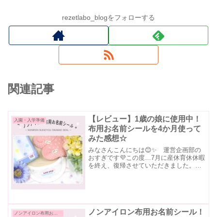
rezetlabo_blogをフォローする
関連記事
【レビュー】1歳の娘に使用中！
入園・入学準備
布用お名前シールを4か月使って
みた感想☆
みなさんこんにちは😊✨ 運営企画部の
おすぎです💜この度…7月に産休育休休暇
を終え、復帰させていただきました。今
回は、実際に私自身が約4か月間使用して
感じた「布用お名前シール」の使用感を
ご紹介いたします😺★布用お名前シール
の商品ページはこちら...
ノンアイロン布用お名前シール！
ノンアイロン布用お名前シール