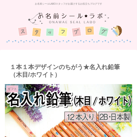
お名前シールLABOスタッフがお届けするお役立ちブログです
１本１本デザインのちがう★名入れ鉛筆
（木目/ホワイト）
ギフト