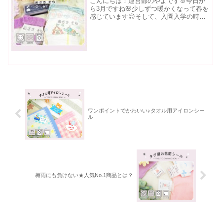
こんにちは！運営部のやよです🐰今日か
ら3月ですね🌸少しずつ暖かくなって春を
感じています😊そして、入園入学の時期
ですね🎒ぜひ、お名前シールラボの名入
れアイテムをご活用ください♪さて、今回
は新商品「おむつスタンプ」のご紹介を
させていただきます！...
ワンポイントでかわいい♪タオル用アイロンシー
ル
梅雨にも負けない★人気No.1商品とは？