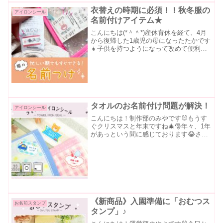
衣替えの時期に必須！！秋冬服の
アイロンシール
名前付けアイテム★
こんにちは(*＾＾*)産休育休を経て、4月
から復帰した1歳児の母になったたかです
👧子供を持つようになって改めて便利さ
を実感した当店のおすすめ商品をご紹介
したいと思います🎃✨子供服の衣替えの
季節に困ることとは？今11月が近づいて
きて、汗っかき...
タオルのお名前付け問題が解決！
アイロンシール
こんにちは！制作部のみやです🐰もうす
ぐクリスマスと年末ですね🎄🎅年々、1年
があっという間に感じております😂さて
今回は、タグのついていないタオルのお
名前付けにオススメの「タオル用お名前
シール」についてご紹介させていただき
ます！ 名前がはっきり...
《新商品》入園準備に「おむつス
お名前スタンプ
タンプ」♪