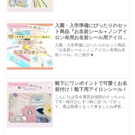
入園・入学準備にぴったりのセッ
アイロンシール
ト商品『お名前シール＋ノンアイ
ロン布用お名前シール用アイロン
シール』のご紹介★
入園・入学準備にぴったりのセット商品
『お名前シール＋ノンアイロン布用お名
前シール』のご紹介★
靴下にワンポイントで可愛くお名
アイロンシール
前付け！靴下用アイロンシール！
こんにちは😊🌼運営企画部のさっちゃん
です✨毎日少しずつ秋に近づいて行っ
て、夜は肌寒くなって来ましたね🍂私の
地元（北国…）では既に皆さん長袖に冬
物のアウターを着ているとか…🥶❄寒く
なると靴下をポイントにしたファッショ
ンが可愛くなりますよね💕💕...